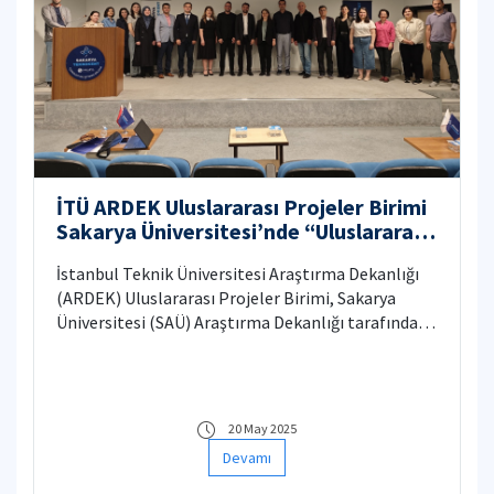
İTÜ ARDEK Uluslararası Projeler Birimi
Sakarya Üniversitesi’nde “Uluslararası
Proje Deneyim Paylaşımı” Etkinliğine
İstanbul Teknik Üniversitesi Araştırma Dekanlığı
Katıldı
(ARDEK) Uluslararası Projeler Birimi, Sakarya
Üniversitesi (SAÜ) Araştırma Dekanlığı tarafından
6 Mayıs Salı günü düzenlenen “Uluslararası Proje
Deneyim Paylaşımı” etkinliğine katılım sağladı.
20 May 2025
Devamı