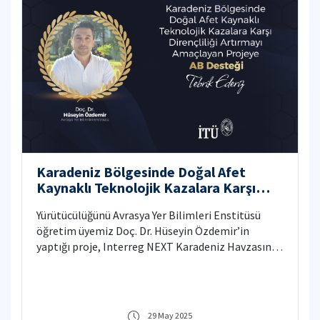
Karadeniz Bölgesinde Doğal Afet
Kaynaklı Teknolojik Kazalara Karşı
Dirençliliği Artırmayı Amaçlayan
Yürütücülüğünü Avrasya Yer Bilimleri Enstitüsü
Projeye AB Desteği
öğretim üyemiz Doç. Dr. Hüseyin Özdemir’in
yaptığı proje, Interreg NEXT Karadeniz Havzasında
Sınır Ötesi İşbirliği Programı kapsamında Avrupa
Birliği’nden destek almaya hak kazandı.
29 May 2025