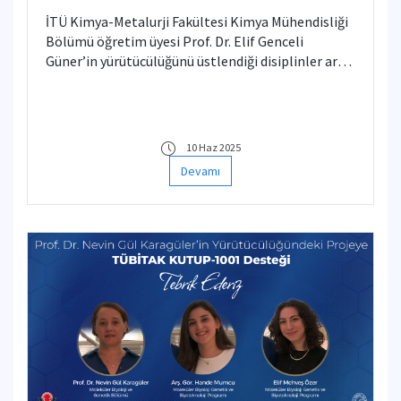
KUTUP-1001 Desteği
İTÜ Kimya-Metalurji Fakültesi Kimya Mühendisliği
Bölümü öğretim üyesi Prof. Dr. Elif Genceli
Güner’in yürütücülüğünü üstlendiği disiplinler arası
proje, TÜBİTAK KUTUP-1001 Destek Programı
kapsamında desteğe değer görüldü.
10 Haz 2025
Devamı