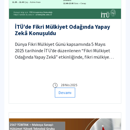
İTÜ’de Fikri Mülkiyet Odağında Yapay
Zekâ Konuşuldu
Dünya Fikri Mülkiyet Günü kapsamında 5 Mayıs
2025 tarihinde İTÜ’de düzenlenen “Fikri Mülkiyet
Odağında Yapay Zekâ” etkinliğinde, fikri mülkiyet
haklarının giderek artan önemi masaya yatırıldı.
28 Nis 2025
Devamı