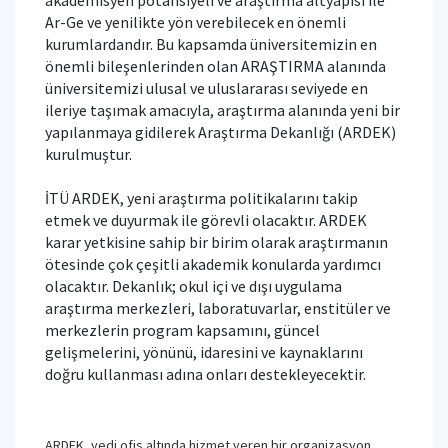
akademisyen potansiyeli ve araştırma altyapısı ile
Ar-Ge ve yenilikte yön verebilecek en önemli
kurumlardandır. Bu kapsamda üniversitemizin en
önemli bileşenlerinden olan ARAŞTIRMA alanında
üniversitemizi ulusal ve uluslararası seviyede en
ileriye taşımak amacıyla, araştırma alanında yeni bir
yapılanmaya gidilerek Araştırma Dekanlığı (ARDEK)
kurulmuştur.
İTÜ ARDEK, yeni araştırma politikalarını takip
etmek ve duyurmak ile görevli olacaktır. ARDEK
karar yetkisine sahip bir birim olarak araştırmanın
ötesinde çok çeşitli akademik konularda yardımcı
olacaktır. Dekanlık; okul içi ve dışı uygulama
araştırma merkezleri, laboratuvarlar, enstitüler ve
merkezlerin program kapsamını, güncel
gelişmelerini, yönünü, idaresini ve kaynaklarını
doğru kullanması adına onları destekleyecektir.
ARDEK, yedi ofis altında hizmet veren bir organizasyon