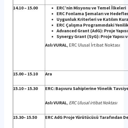
14.10 – 15.00
ERC’nin Misyonu ve Temel İlkeleri
ERC Fonlama Şemaları ve Hedeflen
Uygunluk Kriterleri ve Katılım Kura
ERC Çalışma Programındaki Yenilik
Advanced Grant (AdG): Proje Yapıs
Synergy Grant (SyG): Proje Yapısı 
Aslı VURAL
, ERC Ulusal İrtibat Noktası
15.00 – 15.10
Ara
15.10 – 15.30
ERC: Başvuru Sahiplerine Yönelik Tavsiy
Aslı VURAL
, ERC Ulusal irtibat Noktası
15.30– 15.50
ERC AdG Proje Yürütücüsü Tarafından D