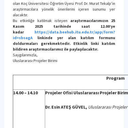
olan Koç Üniversitesi Öğretim Üyesi Prof. Dr. Murat Tekalp’in
araştırmacılara yönelik önerilerini içeren sunumu yer
alacaktır.
Bu etkinliğe katılmak isteyen
araştırmacılarımızın 25
Kasım 2025 tarihinde saat 12.00’ye
kadar
https://data.beehub.itu.edu.tr/app/form?
id=sbsagA
linkinde yer alan katılım formunu
doldurmaları gerekmektedir. Etkinlik linki katılım
bildiren araştırmacılarımız ile paylaşılacaktır.
Saygılarımızla,
Uluslararası Projeler Birimi
Program
14.00 – 14.10
Projeler Ofisi Uluslararası Projeler Biri
Dr. Esin ATEŞ GÜVEL,
Uluslararası Projele