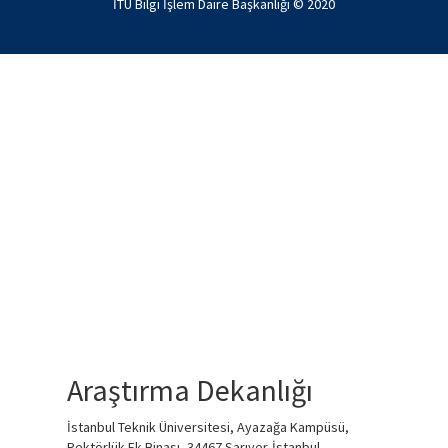
İTÜ Bilgi İşlem Daire Başkanlığı © 2020
Araştırma Dekanlığı
İstanbul Teknik Üniversitesi, Ayazağa Kampüsü,
Rektörlük Ek Binası, 34467 Sarıyer-İstanbul