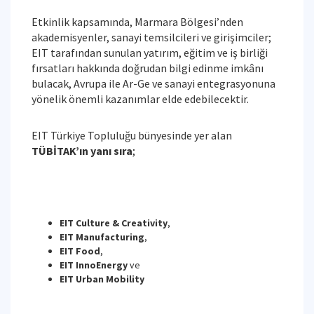
Etkinlik kapsamında, Marmara Bölgesi’nden
akademisyenler, sanayi temsilcileri ve girişimciler;
EIT tarafından sunulan yatırım, eğitim ve iş birliği
fırsatları hakkında doğrudan bilgi edinme imkânı
bulacak, Avrupa ile Ar-Ge ve sanayi entegrasyonuna
yönelik önemli kazanımlar elde edebilecektir.
EIT Türkiye Topluluğu bünyesinde yer alan
TÜBİTAK’ın yanı sıra
;
EIT Culture & Creativity
,
EIT Manufacturing
,
EIT Food
,
EIT InnoEnergy
ve
EIT Urban Mobility